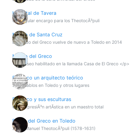
Hospital de Tavera
Un singular encargo para los TheotocÃ³puli
Museo de Santa Cruz
El legado del Greco vuelve de nuevo a Toledo en 2014
Museo del Greco
<p>Museo habilitado en la llamada Casa de El Greco </p>
El Greco un arquitecto teórico
Sus retablos en Toledo y otros lugares
El Greco y sus esculturas
Otra expresiÃ³n artÃ­stica en un maestro total
El hijo del Greco en Toledo
Jorge Manuel TheotocÃ³puli (1578-1631)