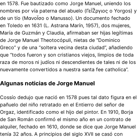
en 1578. Fue bautizado como Jorge Manuel, uniendo los
nombres por vía paterna del abuelo (ΓεÏŽργιος o Yorgos) y
de un tío (ΜανοÏσο o Manusso). Un documento fechado
en Toledo en 1631 (L. Astrana Marín, 1957), dos mujeres,
María de Guzmán y Claudia, afirmaban ser hijas legítimas
de Jorge Manuel Theotocópuli, nietas de "Dominico
Greco” y de una “soltera vecina desta ciudad”, añadiendo
que “todos fueron y son cristianos viejos, limpios de toda
raza de moros ni judíos ni descendientes de tales ni de los
nuevamente convertidos a nuestra santa fee catholica”.
Algunas noticias de Jorge Manuel
Cossío dedujo que nació en 1578 pues tal dato figura en el
pañuelo del niño retratado en el Entierro del señor de
Orgaz, identificado como el hijo del pintor. En 1910, Borja
de San Román confirmó el mismo año en un contrato de
alquiler, fechado en 1610, donde se dice que Jorge Manuel
tenía 32 años. A principios del siglo XVII se casó con