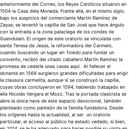
anteriormente del Correo, los Reyes Católicos situaron en
1504 la Casa dela Moneda. Frente ella, en el mismo siglo,
bajo los auspicios del comerciante Martín Ramírez de
Zayas, se levantó la capilla de San José que hace ángulo
con la entrada a la zona palaciega de los condes de
Guendulain. El origen de este oratorio se vinculada con
santa Teresa de Jesús, la reformadora del Carmelo,
cuando buscando un lugar en Toledo para fundar un
convento, recibió del citado caballero Martín Ramírez la
promesa de cederle unas casas aquí. Al fallecer el
donante en 1569 surgieron grandes dificultades para erigir
la clausura carmelita, aunque sí se construyó la capilla,
cuyas obras concluyeron en 1594, habiendo trabajado en
ella Nicolás Vergara el Mozo. Tras la portada clasicista se
abre la única nave de este espacio devocional, también
planteado como panteón de la familia fundadora. Desde
los orígenes hasta la actualidad, al ser un oratorio
particular, el acceso al público ha estado vedado, si bien,
en 2014, se le ha adecuado para hacer posible su visita en