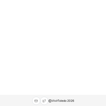
VivirToledo
2026