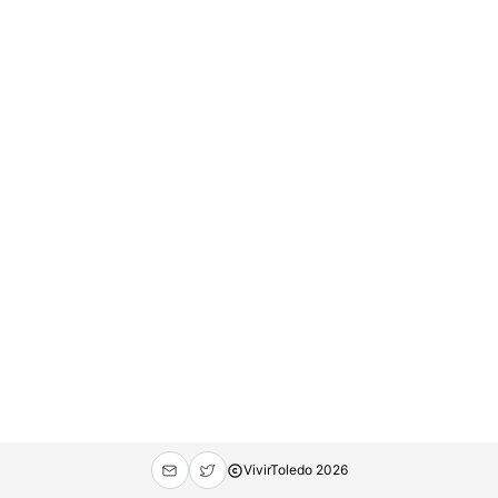
VivirToledo
2026