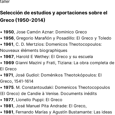
taller
Selección de estudios y aportaciones sobre el
Greco (1950-2014)
•
1950
, Jose Camón Aznar: Dominico Greco
•
1956
, Gregorio Marañón y Posadillo: El Greco y Toledo
•
1961
, C. D. Mertzios: Domenicos Theotocopoulos:
Nouveaux éléments biographiques
•
1967
, Harold E Wethey: El Greco y su escuela
•
1969
Gianni Mazini y Frati, Tiziana: La obra completa de
El Greco
•
1971
, José Gudiol: Doménikos Theotokópoulos: El
Greco, 1541-1614
•
1975
. M. Constantoudaki: Domenicos Theotocopoulos
(El Greco) de Candie à Venise. Documents inédits
•
1977
, Lionello Puppi: El Greco
•
1981
, José Manuel Pita Andrade: El Greco,
•
1981
, Fernando Marías y Agustín Bustamante: Las ideas