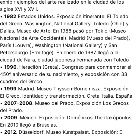
exhibir ejemplos del arte realizado en la ciudad de los
siglos XVI y XVII.
•
1982
Estados Unidos. Exposición itinerante: El Toledo
del Greco. Washington, National Gallery. Toledo (Ohio) y
Dallas. Museo de Arte. En 1986 pasó por Tokio (Museo
Nacional de Arte Occidental). Madrid (Mueso del Prado),
París (Louvre), Washington (National Gallery) y San
Petersburgo (Ermitage). En enero de 1987 llegó a la
ciudad de Nara, ciudad japonesa hermanada con Toledo
•
1990
. Heraclión (Creta). Congreso para conmemorar el
450º aniversario de su nacimiento, y exposición con 33
cuadros del Greco.
•
1999
Madrid. Museo Thyssen-Bornemisza. Exposición:
El Greco. Identidad y transformación. Creta. Italia. España
•
2007-2008
. Museo del Prado. Exposición Los Grecos
del Prado.
•
2009
. México. Exposición: Doménikos Theotokópoulos.
En 2010 llegó a Bruselas.
•
2012
. Düsseldorf. Museo Kunstpalast. Exposición: El