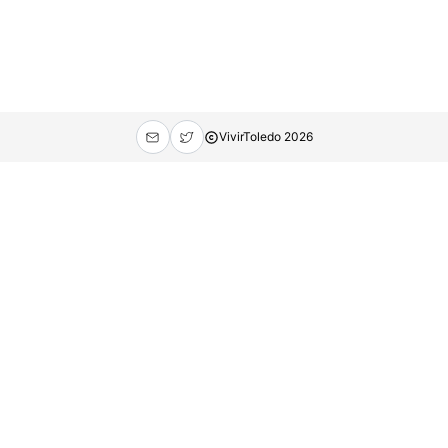
VivirToledo
2026