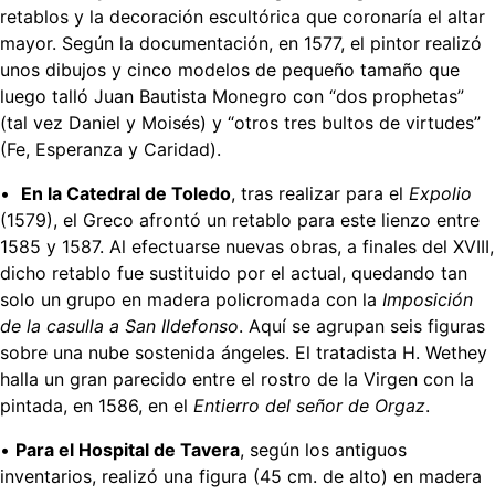
retablos y la decoración escultórica que coronaría el altar
mayor. Según la documentación, en 1577, el pintor realizó
unos dibujos y cinco modelos de pequeño tamaño que
luego talló Juan Bautista Monegro con “dos prophetas”
(tal vez Daniel y Moisés) y “otros tres bultos de virtudes”
(Fe, Esperanza y Caridad).
•
En la Catedral de Toledo
, tras realizar para el
Expolio
(1579), el Greco afrontó un retablo para este lienzo entre
1585 y 1587. Al efectuarse nuevas obras, a finales del XVIII,
dicho retablo fue sustituido por el actual, quedando tan
solo un grupo en madera policromada con la
Imposición
de la casulla a San Ildefonso
. Aquí se agrupan seis figuras
sobre una nube sostenida ángeles. El tratadista H. Wethey
halla un gran parecido entre el rostro de la Virgen con la
pintada, en 1586, en el
Entierro del señor de Orgaz
.
•
Para el Hospital de Tavera
, según los antiguos
inventarios, realizó una figura (45 cm. de alto) en madera