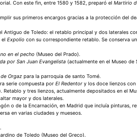
orial. Con este fin, entre 1580 y 1582, preparó el
Martirio 
plir sus primeros encargos gracias a la protección del deá
 Antiguo de Toledo: el retablo principal y dos laterales co
o el
Expolio
con su correspondiente retablo. Se conserva un
ano en el pecho
(Museo del Prado).
a por San Juan Evangelista
(actualmente en el Museo de Sa
r de Orgaz
para la parroquia de santo Tomé.
ra serie compuesta por
El Redentor
y los doce lienzos con 
es). Retablo y tres lienzos, actualmente depositados en el 
altar mayor y dos laterales.
gón o de la Encarnación, en Madrid que incluía pinturas, r
ersa en varias ciudades y mueseos.
.
ernardino de Toledo (Museo del Greco).