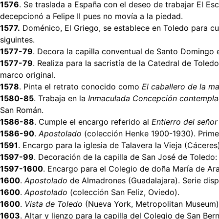
1576
. Se traslada a España con el deseo de trabajar El Esc
decepcionó a Felipe II pues no movía a la piedad.
1577.
Doménico, El Griego, se establece en Toledo para cum
siguintes.
1577-79
. Decora la capilla conventual de Santo Domingo el
1577-79
. Realiza para la sacristía de la Catedral de Toled
marco original.
1578
. Pinta el retrato conocido como
El caballero de la m
1580-85
. Trabaja en la
Inmaculada Concepción contemplad
San Román.
1586-88
. Cumple el encargo referido al
Entierro del seño
1586-90
.
Apostolado
(colección Henke 1900-1930). Prime
1591
. Encargo para la iglesia de Talavera la Vieja (Cácer
1597-99
. Decoración de la capilla de San José de Toledo: 
1597-1600
. Encargo para el Colegio de doña María de Ara
1600
.
Apostolado
de Almadrones (Guadalajara). Serie disp
1600
.
Apostolado
(colección San Feliz, Oviedo).
1600
.
Vista de Toledo
(Nueva York, Metropolitan Museum)
1603
. Altar y lienzo para la capilla del Colegio de San B