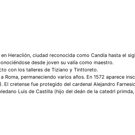
en Heraclión, ciudad reconocida como Candía hasta el siglo
econociéndose desde joven su valía como maestro.
cto con los talleres de Tiziano y Tinttoreto.
gar a Roma, permaneciendo varios años. En 1572 aparece ins
). El cretense fue protegido del cardenal Alejandro Farne
edano Luis de Castilla (hijo del deán de la catedrl primda,