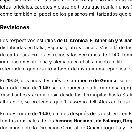
jefes, oficiales, cadetes y clase de tropa que reunían unos
como también el papel de los paisanos militarizados que 
Revisiones
Los respectivos estudios de
D. Arónica, F. Alberich y V. S
distribuidas en Italia, España y otros países. Más allá de 
de cada país. En los estrenos y las versiones de 1940, tod
implicaciones italiana y alemana en el alzamiento militar. T
referéndum que resultó a favor de instituir una república
En 1959, dos años después de la
muerte de Genina,
se ree
la producción de 1940 ser un homenaje a la «gloriosa epope
«asediantes y asediados», desde las Termópilas hasta Stali
alteración, se pretendía que 'L´assedio dell´Alcazar' fuese
En noviembre de 1940, un mes después de su estreno en Esp
fondos musicales de los
himnos Nacional, de Falange, Req
dos años ante la Dirección General de Cinematografía y Tea