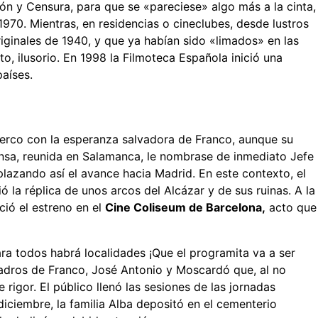
ión y Censura, para que se «pareciese» algo más a la cinta,
1970. Mientras, en residencias o cineclubes, desde lustros
iginales de 1940, y que ya habían sido «limados» en las
, ilusorio. En 1998 la Filmoteca Española inició una
aíses.
 cerco con la esperanza salvadora de Franco, aunque su
fensa, reunida en Salamanca, le nombrase de inmediato Jefe
plazando así el avance hacia Madrid. En este contexto, el
 la réplica de unos arcos del Alcázar y de sus ruinas. A la
ció el estreno en el
Cine Coliseum de Barcelona,
acto que
ara todos habrá localidades ¡Que el programita va a ser
uadros de Franco, José Antonio y Moscardó que, al no
igor. El público llenó las sesiones de las jornadas
diciembre, la familia Alba depositó en el cementerio