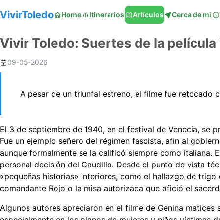
VivirToledo
Home
Itinerarios
Artículos
Cerca de mi
Vivir Toledo: Suertes de la películ
09-05-2026
A pesar de un triunfal estreno, el filme fue retocado
El 3 de septiembre de 1940, en el festival de Venecia, se p
Fue un ejemplo señero del régimen fascista, afín al gobier
aunque formalmente se la calificó siempre como italiana. E
personal decisión del Caudillo. Desde el punto de vista téc
«pequeñas historias» interiores, como el hallazgo de trigo 
comandante Rojo o la misa autorizada que ofició el sace
Algunos autores apreciaron en el filme de Genina matices 
especialmente en los planos de mujeres y niños víctimas de