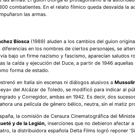
 300 combatientes. En el relato fílmico queda desvaída la ac
empuñaron las armas.
ánchez Biosca
(1989) aluden a los cambios del guion original 
las diferencias en los nombres de ciertos personajes, se alt
avía bajo un firme nazismo y fascismo, aparecían saludos ro
ras la caída y ejecución del Duce, a partir de 1946 aquellas
 como forma de estado.
strenó en Italia sin escenas ni diálogos alusivos a
Mussolin
ya» del Alcázar de Toledo, se modificó para indicar al púb
ngrado y Corregidor, ambas en 1942. Es decir, dos sucesos 
 ahora una película de género bélico, neutra, sin el matiz p
aña, la comisión de Censura Cinematográfica del Ministeri
ueté y de la Legión,
inserciones que no debieron afectar a 
tro, la distribuidora española Delta Films logró reponer '