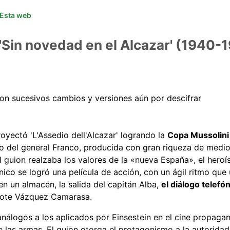
Esta web
a 'Sin novedad en el Alcazar' (1940-
 con sucesivos cambios y versiones aún por descifrar
royectó 'L'Assedio dell'Alcazar' logrando la
Copa Mussolini
no del general Franco, producida con gran riqueza de medio
l guion realzaba los valores de la «nueva España», el heroí
nico se logró una película de acción, con un ágil ritmo que
en un almacén, la salida del capitán Alba,
el diálogo telefó
rdote Vázquez Camarasa.
análogos a los aplicados por Einsestein en el cine propaga
 las armas. El guion otorga el protagonismo a la autoridad 