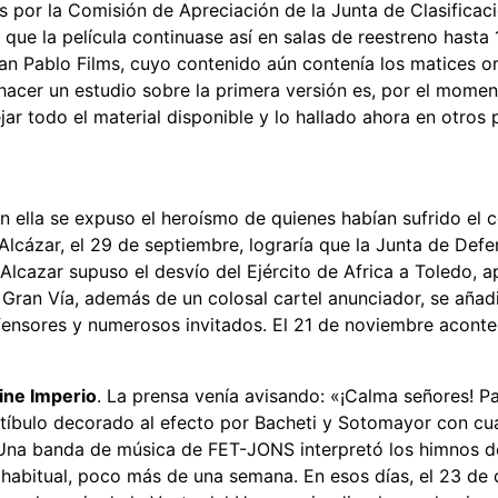
s por la Comisión de Apreciación de la Junta de Clasificac
 que la película continuase así en salas de reestreno hasta 
San Pablo Films, cuyo contenido aún contenía los matices or
acer un estudio sobre la primera versión es, por el momento
 todo el material disponible y lo hallado ahora en otros p
 En ella se expuso el heroísmo de quienes habían sufrido el
l Alcázar, el 29 de septiembre, lograría que la Junta de De
Alcazar supuso el desvío del Ejército de Africa a Toledo, a
Gran Vía, además de un colosal cartel anunciador, se añadió
defensores y numerosos invitados. El 21 de noviembre aconte
Cine Imperio
. La prensa venía avisando: «¡Calma señores! P
estíbulo decorado al efecto por Bacheti y Sotomayor con c
 Una banda de música de FET-JONS interpretó los himnos de r
o habitual, poco más de una semana. En esos días, el 23 de 