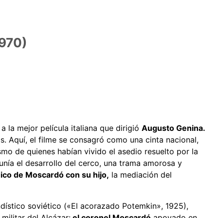
1970)
a la mejor película italiana que dirigió
Augusto Genina.
s. Aquí, el filme se consagró como una cinta nacional,
smo de quienes habían vivido el asedio resuelto por la
 unía el desarrollo del cerco, una trama amorosa y
nico de Moscardó con su hijo,
la mediación del
ndístico soviético («El acorazado Potemkin», 1925),
militar del Alcázar:
el coronel Moscardó
apoyado en