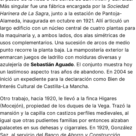
Más singular fue una fábrica encargada por la
Sociedad
Harinera de La Sagra
, junto a la estación de Pantoja-
Alameda, inaugurada en octubre en 1921. Allí articuló un
largo edificio con un núcleo central de cuatro plantas para
la maquinaria y, a ambos lados, dos alas simétricas de
usos complementarios. Una sucesión de arcos de medio
punto recorre la planta baja. La mampostería exterior la
enmarcan juegos de ladrillo con molduras diversas y
azulejería de
Sebastián Aguado
. El conjunto muestra hoy
un lastimoso aspecto tras años de abandono. En 2004 se
inició un expediente para la declaración como Bien de
Interés Cultural de Castilla-La Mancha.
Otro trabajo, hacia 1920, le llevó a la finca Higares
(Mocejón), propiedad de los duques de la Vega. Trazó la
mansión y la capilla con castizos perfiles medievales, al
igual que otras pudientes familias por entonces alzaban
palacetes en sus dehesas y cigarrales. En 1929, González
Saz, al servicio del
Banco de Ahorro y Construcción
,