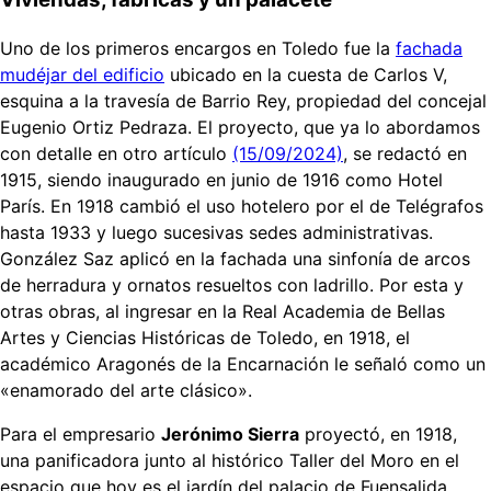
Uno de los primeros encargos en Toledo fue la
fachada
mudéjar del edificio
ubicado en la cuesta de Carlos V,
esquina a la travesía de Barrio Rey, propiedad del concejal
Eugenio Ortiz Pedraza. El proyecto, que ya lo abordamos
con detalle en otro artículo
(15/09/2024)
, se redactó en
1915, siendo inaugurado en junio de 1916 como Hotel
París. En 1918 cambió el uso hotelero por el de Telégrafos
hasta 1933 y luego sucesivas sedes administrativas.
González Saz aplicó en la fachada una sinfonía de arcos
de herradura y ornatos resueltos con ladrillo. Por esta y
otras obras, al ingresar en la Real Academia de Bellas
Artes y Ciencias Históricas de Toledo, en 1918, el
académico Aragonés de la Encarnación le señaló como un
«enamorado del arte clásico».
Para el empresario
Jerónimo Sierra
proyectó, en 1918,
una panificadora junto al histórico Taller del Moro en el
espacio que hoy es el jardín del palacio de Fuensalida.